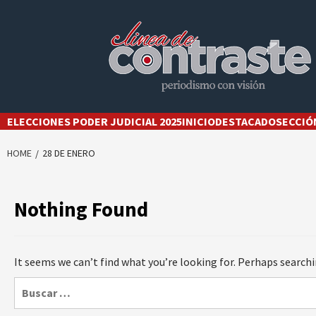
Skip
to
content
ELECCIONES PODER JUDICIAL 2025
INICIO
DESTACADO
SECCIÓ
HOME
28 DE ENERO
Nothing Found
It seems we can’t find what you’re looking for. Perhaps searchi
Buscar: