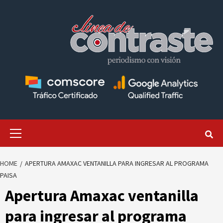
Skip
to
content
Primary
Menu
HOME
APERTURA AMAXAC VENTANILLA PARA INGRESAR AL PROGRAMA
PAISA
Apertura Amaxac ventanilla
para ingresar al programa