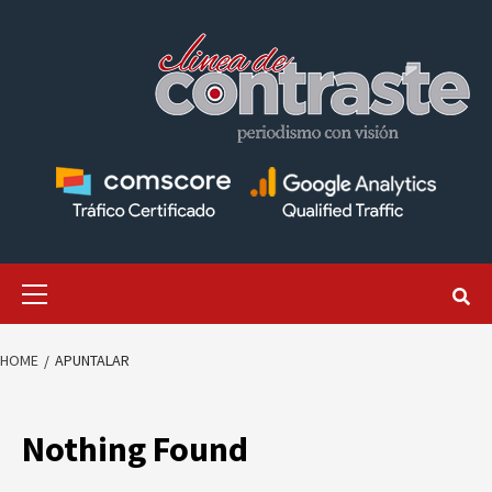
Skip
to
content
Primary
Menu
HOME
APUNTALAR
Nothing Found