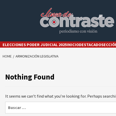
Skip
to
content
ELECCIONES PODER JUDICIAL 2025
INICIO
DESTACADO
SECCIÓ
HOME
ARMONIZACIÓN LEGISLATIVA
Nothing Found
It seems we can’t find what you’re looking for. Perhaps searchi
Buscar: