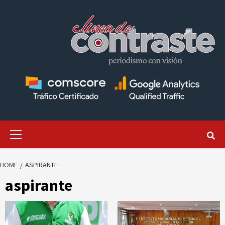
Skip
to
content
Primary
Menu
HOME
ASPIRANTE
aspirante