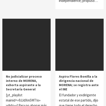
independiente; propuso…
No judicializar proceso
Aspira Flores Bonilla a la
interno de MORENA,
dirigencia nacional de
exhorta aspirante a la
MORENA; se registra ante
Secretaría General
el INE
[yt_playlist
El fundador y exdirigente
mainid=»9JJdXm5MTIo»
estatal de ese partido, dijo
vdid=»»] Para no abonar más
que tiene todo el derecho