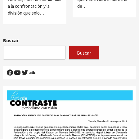
a la confrontación y la
de…
división que solo…
Buscar
Buscar
Facebook
YouTube
Twitter
SoundCloud