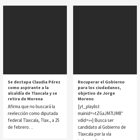
Se destapa Claudia Pérez
Recuperar el Gobierno
como aspirante a la
para los ciudadanos,
alcaldía de Tlaxcala y se
objetivo de Jorge
retira de Morena
Moreno
Afirma que no buscará la
[yt_playlist
reelección como diputada
mainid=»tZGaJM7lJM8″
federal Tlaxcala, Tlax., a 25
vdid=»»] Busca ser
de febrero…
candidato al Gobierno de
Tlaxcala por la vía