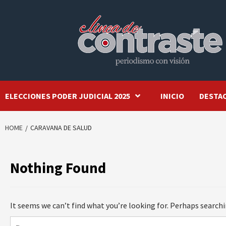
Skip
to
content
ELECCIONES PODER JUDICIAL 2025
INICIO
DESTA
HOME
CARAVANA DE SALUD
Nothing Found
It seems we can’t find what you’re looking for. Perhaps searchi
Buscar: