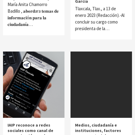
García
María Anita Chamorro
Tlaxcala, Tlax., a 13 de
Badillo , 𝐚𝐛𝐨𝐫𝐝ara 𝐭𝐞𝐦𝐚𝐬 𝐝𝐞
enero 2023 (Redacción).-Al
𝐢𝐧𝐟𝐨𝐫𝐦𝐚𝐜𝐢ó𝐧 𝐩𝐚𝐫𝐚 𝐥𝐚
concluir su cargo como
𝐜𝐢𝐮𝐝𝐚𝐝𝐚𝐧í𝐚…
presidenta de la…
IAIP reconoce a redes
Medios, ciudadanía e
sociales como canal de
instituciones, factores