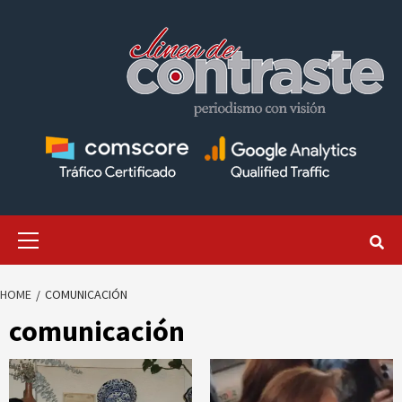
Skip
to
content
Primary
Menu
HOME
COMUNICACIÓN
comunicación