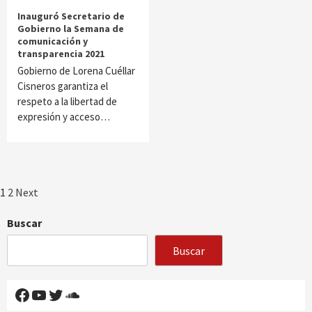
Inauguró Secretario de
Gobierno la Semana de
comunicación y
transparencia 2021
Gobierno de Lorena Cuéllar
Cisneros garantiza el
respeto a la libertad de
expresión y acceso…
Paginación
1
2
Next
de
Buscar
entradas
Buscar
Facebook
YouTube
Twitter
SoundCloud