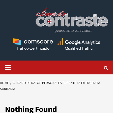
Skip
to
content
Primary
Menu
HOME
CUIDADO DE DATOS PERSONALES DURANTE LA EMERGENCIA
SANITARIA
Nothing Found