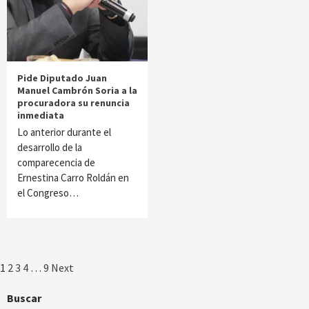
Pide Diputado Juan
Manuel Cambrón Soria a la
procuradora su renuncia
inmediata
Lo anterior durante el
desarrollo de la
comparecencia de
Ernestina Carro Roldán en
el Congreso…
Paginación
1
2
3
4
…
9
Next
de
Buscar