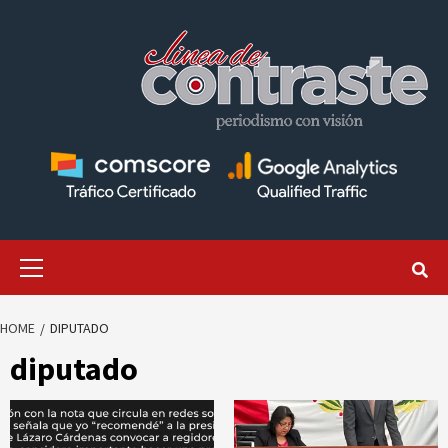
Skip
to
content
Primary
Menu
HOME
DIPUTADO
diputado