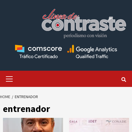
Skip
to
content
Primary
Menu
HOME
ENTRENADOR
entrenador