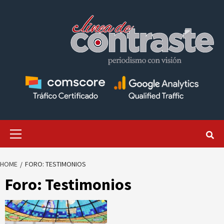
Skip
to
content
Primary
Menu
HOME
FORO: TESTIMONIOS
Foro: Testimonios