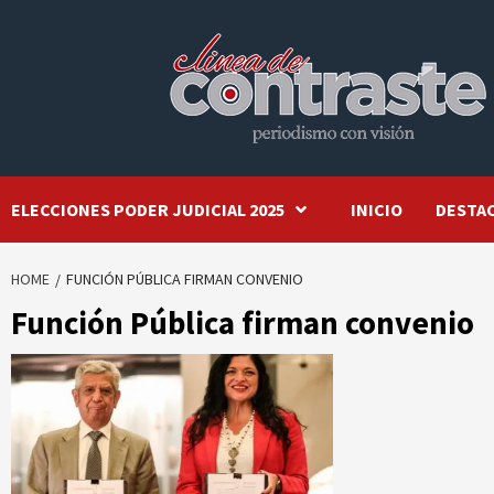
Skip
to
content
ELECCIONES PODER JUDICIAL 2025
INICIO
DESTA
HOME
FUNCIÓN PÚBLICA FIRMAN CONVENIO
Función Pública firman convenio