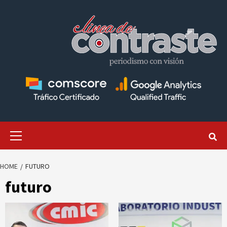
Skip
to
content
Primary
Menu
HOME
FUTURO
futuro