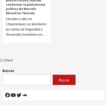
para el Futuro; buscan
conformar la plataforma
política de Marcelo
Ebrard en Tlaxcala
Llevado a cabo en
Chiautempan; se abordaron
los temas de Seguridad y
Desarrollo Económico en…
Paginación
1
2
Next
de
Buscar
entradas
Buscar
Facebook
YouTube
Twitter
SoundCloud