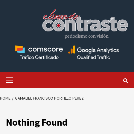
Skip
to
content
Primary
Menu
HOME
GAMALIEL FRANCISCO PORTILLO PÉREZ
Nothing Found