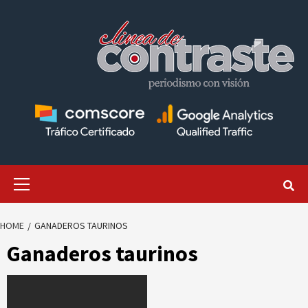
Skip
to
content
Primary
Menu
HOME
GANADEROS TAURINOS
Ganaderos taurinos