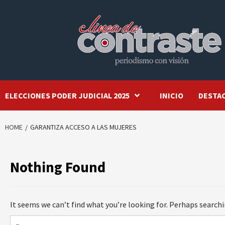
Skip
to
content
ELECCIONES PODER JUDICIAL 2025
INICIO
DESTA
HOME
GARANTIZA ACCESO A LAS MUJERES
Nothing Found
It seems we can’t find what you’re looking for. Perhaps searchi
Buscar: