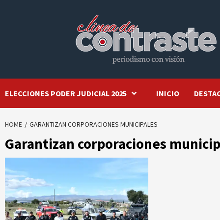
Skip
to
content
ELECCIONES PODER JUDICIAL 2025
INICIO
DESTA
HOME
GARANTIZAN CORPORACIONES MUNICIPALES
Garantizan corporaciones municip