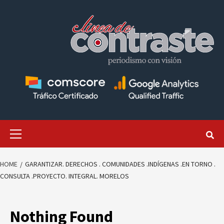
Skip
to
content
Primary
Menu
HOME
GARANTIZAR. DERECHOS . COMUNIDADES .INDÍGENAS .EN TORNO .
CONSULTA .PROYECTO. INTEGRAL. MORELOS
Nothing Found