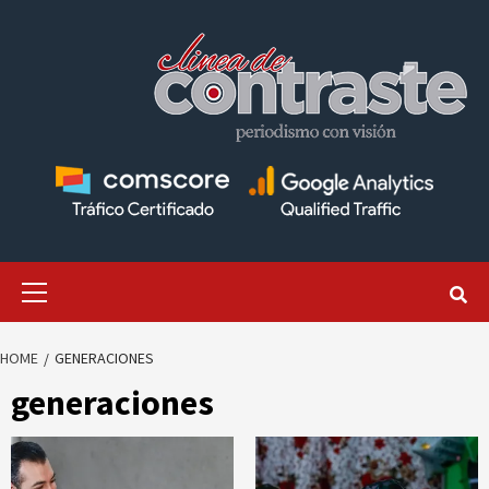
Skip
to
content
Primary
Menu
HOME
GENERACIONES
generaciones