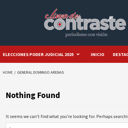
Skip
to
content
ELECCIONES PODER JUDICIAL 2025
INICIO
DESTA
HOME
GENERAL DOMINGO ARENAS
Nothing Found
It seems we can’t find what you’re looking for. Perhaps searchi
Buscar: