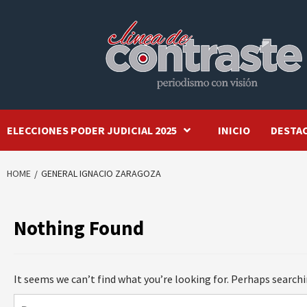
Skip
to
content
ELECCIONES PODER JUDICIAL 2025
INICIO
DESTA
HOME
GENERAL IGNACIO ZARAGOZA
Nothing Found
It seems we can’t find what you’re looking for. Perhaps searchi
Buscar: