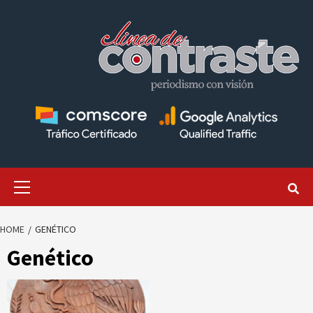
Skip
to
content
Primary
Menu
HOME
GENÉTICO
Genético