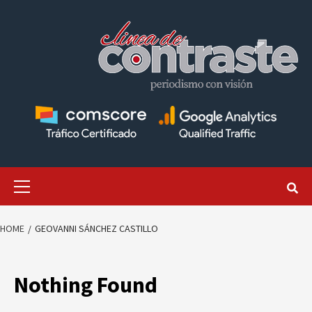
Skip
to
content
Primary
Menu
HOME
GEOVANNI SÁNCHEZ CASTILLO
Nothing Found