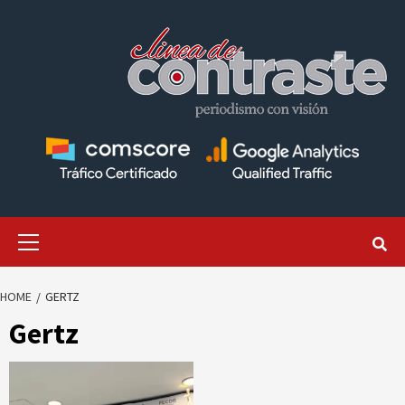
Skip
to
content
Primary
Menu
HOME
GERTZ
Gertz