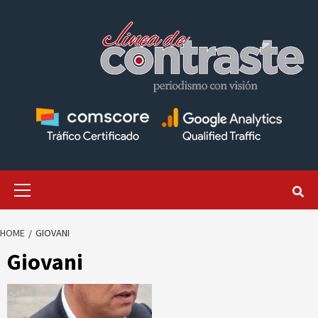
Skip
to
content
Primary
Menu
HOME
GIOVANI
Giovani