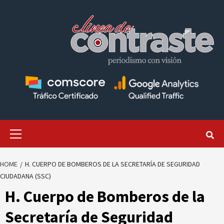
Skip
to
content
Primary
Menu
HOME
H. CUERPO DE BOMBEROS DE LA SECRETARÍA DE SEGURIDAD
CIUDADANA (SSC)
H. Cuerpo de Bomberos de la
Secretaría de Seguridad