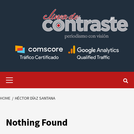
Skip
to
content
Primary
Menu
HOME
HÉCTOR DÍAZ SANTANA
Nothing Found