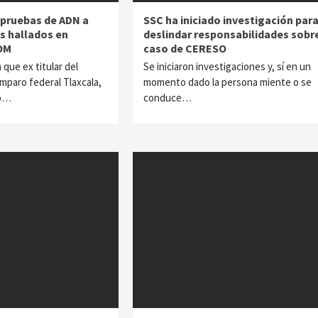
a pruebas de ADN a
SSC ha iniciado investigación par
os hallados en
deslindar responsabilidades sobr
COM
caso de CERESO
que ex titular del
Se iniciaron investigaciones y, sí en un
paro federal Tlaxcala,
momento dado la persona miente o se
to…
conduce…