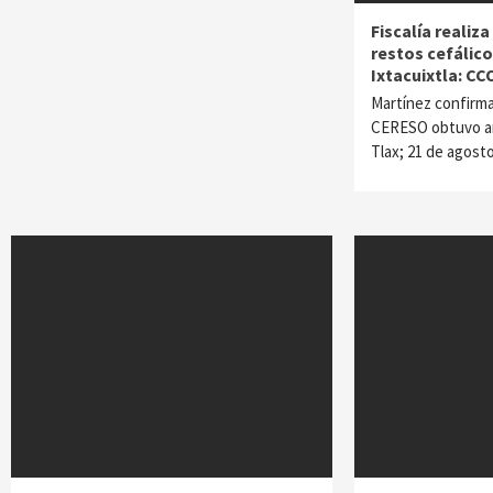
Fiscalía realiz
restos cefálic
Ixtacuixtla: C
Martínez confirma 
CERESO obtuvo am
Tlax; 21 de agos