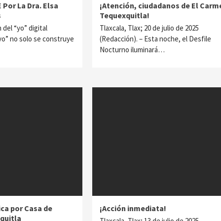
or La Dra. Elsa
¡Atención, ciudadanos de El Carm
s
Tequexquitla!
 del “yo” digital
Tlaxcala, Tlax; 20 de julio de 2025
yo” no solo se construye
(Redacción). – Esta noche, el Desfile
Nocturno iluminará…
ca por Casa de
¡Acción inmediata!
quitla
Tlaxcala, Tlax; 13 de julio de 2025