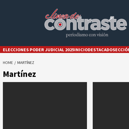
Skip
to
content
ELECCIONES PODER JUDICIAL 2025
INICIO
DESTACADO
SECCIÓ
HOME
MARTÍNEZ
Martínez