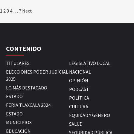
Paginación
1
2
3
4
…
7
Next
de
entradas
CONTENIDO
TITULARES
LEGISLATIVO LOCAL
ELECCIONES PODER JUDICIAL
NACIONAL
2025
OPINIÓN
LO MÁS DESTACADO
PODCAST
ESTADO
POLÍTICA
FERIA TLAXCALA 2024
CULTURA
ESTADO
EQUIDAD Y GÉNERO
MUNICIPIOS
SALUD
EDUCACIÓN
SEGURIDAD PÚBLICA