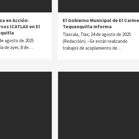
za en Acción:
El Gobierno Municipal de El Carm
rsos ICATLAX en El
Tequexquitla informa
quitla
Tlaxcala, Tlax; 24 de agosto de 2025
 de agosto de 2025
(Redacción). –Se están realizando
día de ayer, 8 de…
trabajos de acoplamiento de…