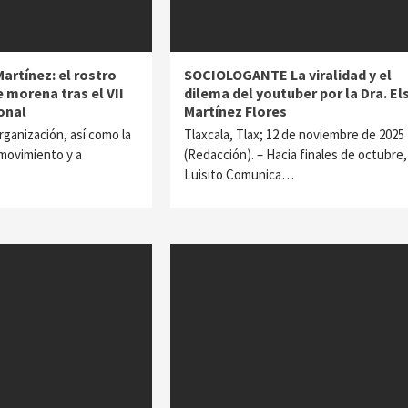
artínez: el rostro
SOCIOLOGANTE La viralidad y el
e morena tras el VII
dilema del youtuber por la Dra. El
onal
Martínez Flores
rganización, así como la
Tlaxcala, Tlax; 12 de noviembre de 2025
 movimiento y a
(Redacción). – Hacia finales de octubre,
Luisito Comunica…