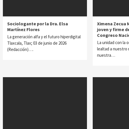
Sociologante por la Dra. Elsa
Ximena Zecua M
Martínez Flores
joven y firme d
Congreso Naci
La generación alfa y el futuro hiperdigital
La unidad con la o
Tlaxcala, Tlax; 03 de junio de 2026
lealtad a nuestro
(Redacción)….
nuestra…