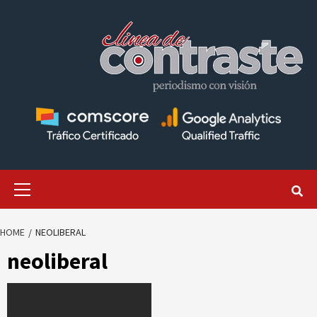
Skip
to
content
Primary
Menu
HOME
NEOLIBERAL
neoliberal