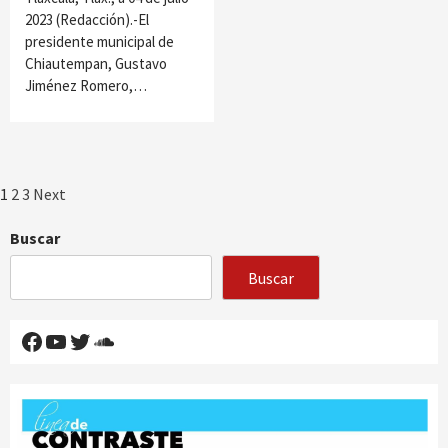
2023 (Redacción).-El
presidente municipal de
Chiautempan, Gustavo
Jiménez Romero,…
Paginación
1
2
3
Next
de
Buscar
entradas
Buscar
Facebook
YouTube
Twitter
SoundCloud