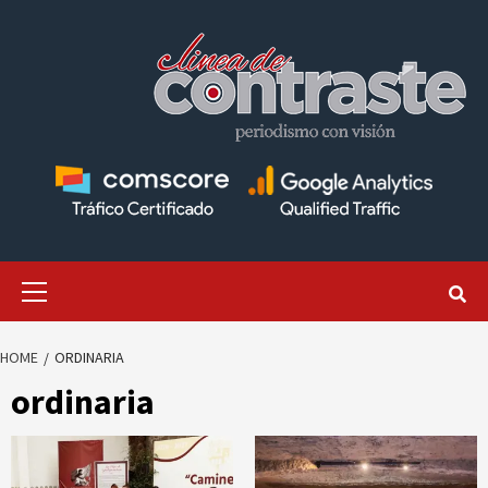
Skip
to
content
Primary
Menu
HOME
ORDINARIA
ordinaria