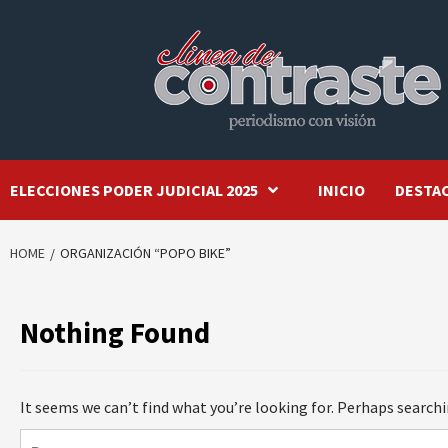
Skip
to
content
ELECCIONES PODER JUDICIAL 2025
INICIO
DESTA
HOME
ORGANIZACIÓN “POPO BIKE”
Nothing Found
It seems we can’t find what you’re looking for. Perhaps searchi
Buscar: