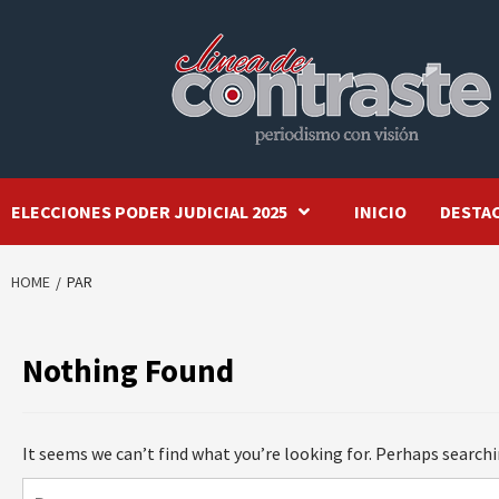
Skip
to
content
ELECCIONES PODER JUDICIAL 2025
INICIO
DESTA
HOME
PAR
Nothing Found
It seems we can’t find what you’re looking for. Perhaps searchi
Buscar: