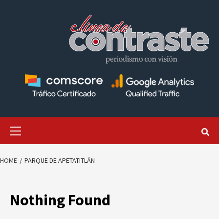
Skip
to
content
Primary
Menu
HOME
PARQUE DE APETATITLÁN
Nothing Found