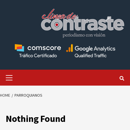
Skip
to
content
Primary
Menu
HOME
PARROQUIANOS
Nothing Found