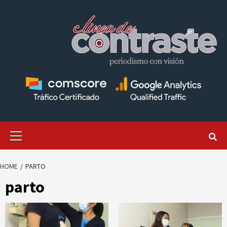
Skip
to
content
Primary
Menu
HOME
PARTO
parto