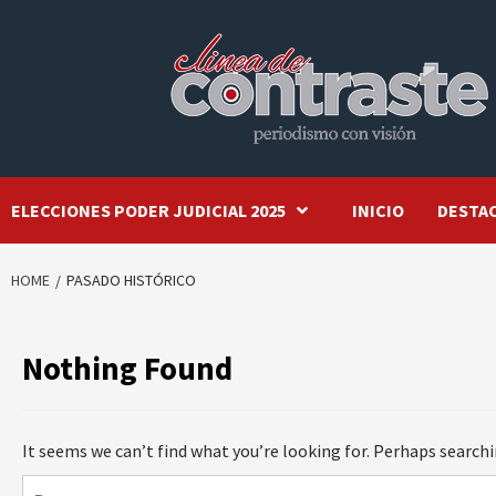
Skip
to
content
ELECCIONES PODER JUDICIAL 2025
INICIO
DESTA
HOME
PASADO HISTÓRICO
Nothing Found
It seems we can’t find what you’re looking for. Perhaps searchi
Buscar: