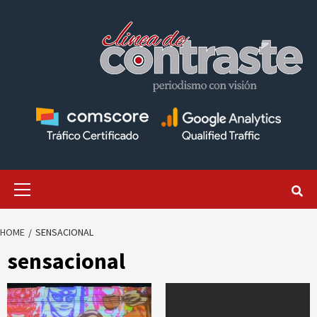
Skip
to
content
Primary
Menu
HOME
SENSACIONAL
sensacional