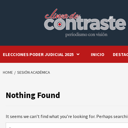
Skip
to
content
ELECCIONES PODER JUDICIAL 2025
INICIO
DESTA
HOME
SESIÓN ACADÉMICA
Nothing Found
It seems we can’t find what you’re looking for. Perhaps searchi
Buscar: