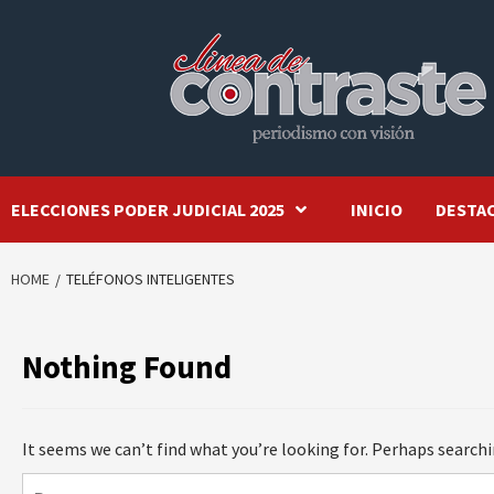
Skip
to
content
ELECCIONES PODER JUDICIAL 2025
INICIO
DESTA
HOME
TELÉFONOS INTELIGENTES
Nothing Found
It seems we can’t find what you’re looking for. Perhaps searchi
Buscar: