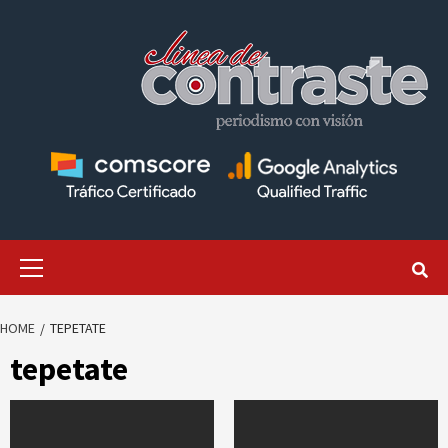
Skip
to
content
Primary
Menu
HOME
TEPETATE
tepetate