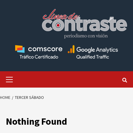
Skip
to
content
Primary
Menu
HOME
TERCER SÁBADO
Nothing Found