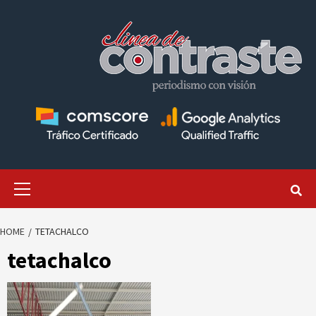
Skip
to
content
Primary
Menu
HOME
TETACHALCO
tetachalco