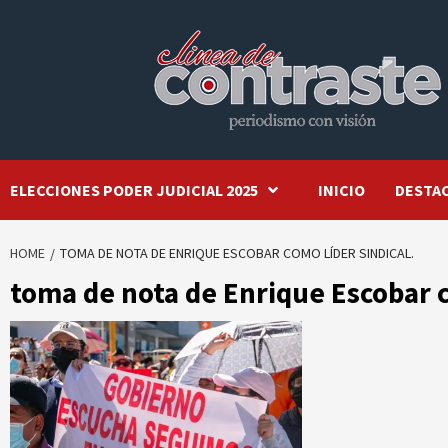
Skip
to
content
ELECCIONES PODER JUDICIAL 2025
INICIO
DESTA
HOME
TOMA DE NOTA DE ENRIQUE ESCOBAR COMO LÍDER SINDICAL.
toma de nota de Enrique Escobar c