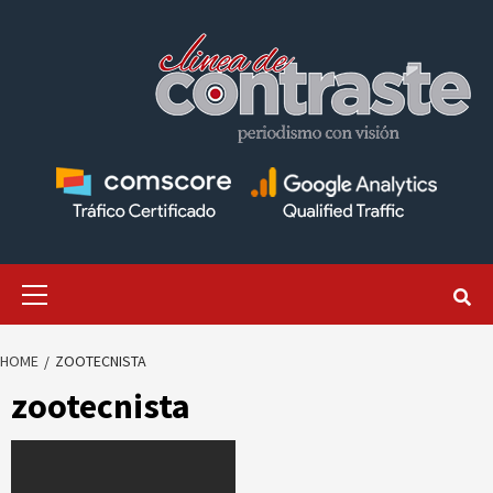
Skip
to
content
Primary
Menu
HOME
ZOOTECNISTA
zootecnista