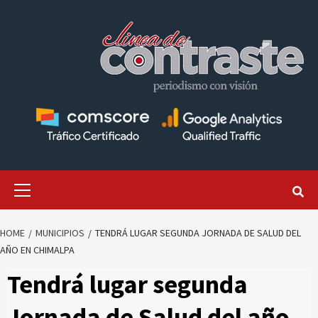
Skip
to
content
Primary
Menu
HOME
MUNICIPIOS
TENDRÁ LUGAR SEGUNDA JORNADA DE SALUD DEL
AÑO EN CHIMALPA
Tendrá lugar segunda
Jornada de Salud del año