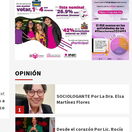
OPINIÓN
xt
SOCIOLOGANTE Por La Dra. Elsa
s a
Martínez Flores
xco
1
Desde el corazón Por Lic. Rocío