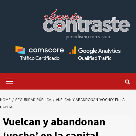
Skip
to
content
Primary
Menu
HOME
SEGURIDAD PÚBLICA
VUELCAN Y ABANDONAN ‘VOCHO’ EN LA
CAPITAL
Vuelcan y abandonan
‘vocho’ en la capital