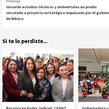
Continue
Previous
Iniciarán estudios técnicos y ambientales en predio
Reading
vinculado a proyecto estratégico impulsado por el gobier
de México
Si te lo perdiste...
Reconocen Poder Judicial, CEDHT,
Gobernadora c