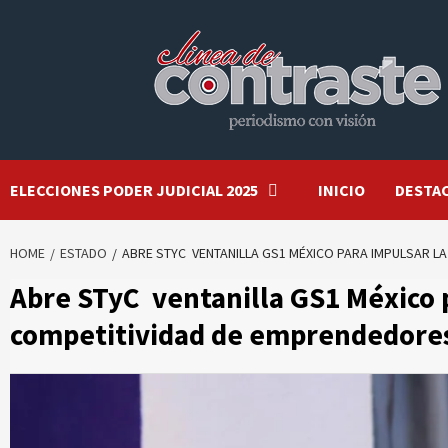
Skip
to
content
ELECCIONES PODER JUDICIAL 2025
INICIO
DESTA
HOME
ESTADO
ABRE STYC VENTANILLA GS1 MÉXICO PARA IMPULSAR L
Abre STyC ventanilla GS1 México p
competitividad de emprendedore