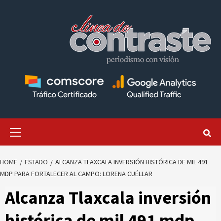
Skip
to
content
Primary
Menu
HOME
ESTADO
ALCANZA TLAXCALA INVERSIÓN HISTÓRICA DE MIL 491
MDP PARA FORTALECER AL CAMPO: LORENA CUÉLLAR
Alcanza Tlaxcala inversión
histórica de mil 491 mdp