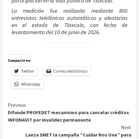
participación en la vida pública de Tlaxcala.
La medición fue realizada mediante 800
entrevistas telefónicas automáticas y aleatorias
en el estado de Tlaxcala, con fecha de
levantamiento del 10 de junio de 2026.
Comparte en:
Twitter
Correo electrónico
WhatsApp
Continue
Previous
Difunde PROFEDET mecanismo para cancelar créditos
Reading
INFONAVIT por invalidez permanente
Next
Lanza SMET la campaña “Cuidar Nos Une” para